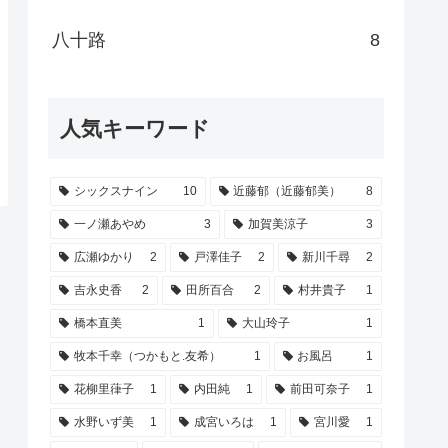
八十路
8
人気キーワード
シックスナイン
10
近藤郁（近藤郁美）
8
一ノ瀬あやめ
3
加賀美涼子
3
広瀬ゆかり
2
戸澤佳子
2
新川千尋
2
吉永史香
2
田所百合
2
村井貴子
1
橋本直美
1
大山玲子
1
牧本千幸（つかもと.友希）
1
お風呂
1
花柳里葎子
1
内田純
1
前田可奈子
1
水野いず美
1
成宮いろは
1
宮川愛
1