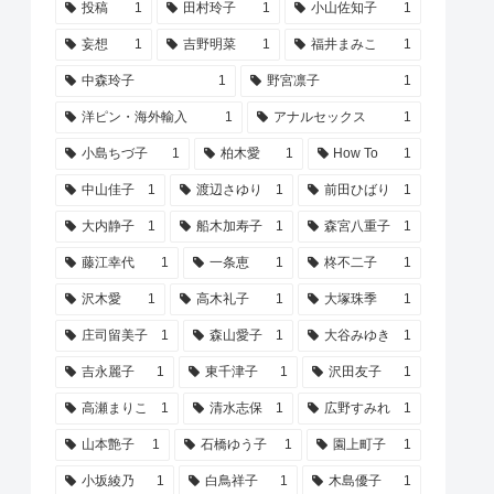
投稿
1
田村玲子
1
小山佐知子
1
妄想
1
吉野明菜
1
福井まみこ
1
中森玲子
1
野宮凛子
1
洋ピン・海外輸入
1
アナルセックス
1
小島ちづ子
1
柏木愛
1
How To
1
中山佳子
1
渡辺さゆり
1
前田ひばり
1
大内静子
1
船木加寿子
1
森宮八重子
1
藤江幸代
1
一条恵
1
柊不二子
1
沢木愛
1
高木礼子
1
大塚珠季
1
庄司留美子
1
森山愛子
1
大谷みゆき
1
吉永麗子
1
東千津子
1
沢田友子
1
高瀬まりこ
1
清水志保
1
広野すみれ
1
山本艶子
1
石橋ゆう子
1
園上町子
1
小坂綾乃
1
白鳥祥子
1
木島優子
1