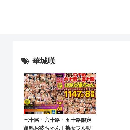
華城咲
七十路・六十路・五十路限定
超熟お婆ちゃん｜熟女フル動